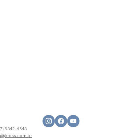
L
7) 3842-4348
m@kress.com.br