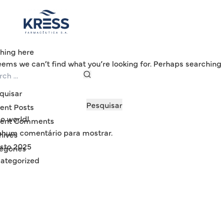
to
content
hing here
seems we can’t find what you’re looking for. Perhaps searching
rch
Search
quisar
Pesquisar
ent Posts
lo world!
ent Comments
hum comentário para mostrar.
hives
sto 2025
egories
ategorized