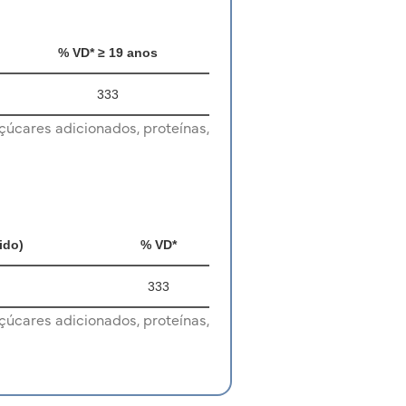
% VD* ≥ 19 anos
333
çúcares adicionados, proteínas,
ido)
% VD*
333
çúcares adicionados, proteínas,