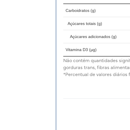
Carboidratos (g)
Açúcares totais (g)
Açúcares adicionados (g)
Vitamina D3
(µg)
Não contém quantidades signific
gorduras trans, fibras alimenta
*Percentual de valores diários 