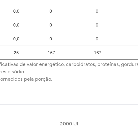
0,0
0
0
0,0
0
0
0,0
0
0
25
167
167
ativas de valor energético, carboidratos, proteínas, gordura
res e sódio.
fornecidos pela porção.
2000 UI