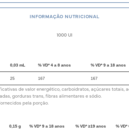
INFORMAÇÃO NUTRICIONAL
1000 UI
0,03 mL
% VD* 4 a 8 anos
% VD* 9 a 18 anos
25
167
167
cativas de valor energético, carboidratos, açúcares totais, a
adas, gorduras trans, fibras alimentares e sódio.
fornecidos pela porção.
0,15 g
% VD* 9 a 18 anos
% VD* ≥19 anos
% VD*