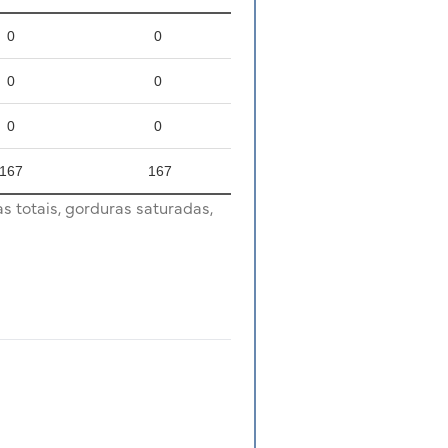
0
0
0
0
0
0
167
167
s totais, gorduras saturadas,