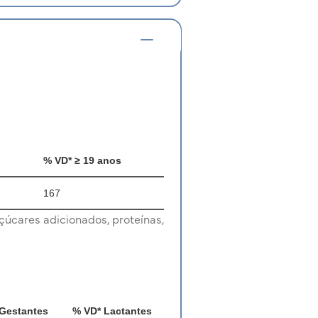
% VD* ≥ 19 anos
167
çúcares adicionados, proteínas,
Gestantes
% VD* Lactantes