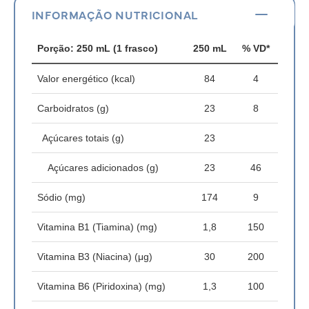
INFORMAÇÃO NUTRICIONAL
Porção: 250 mL (1 frasco)
250 mL
% VD*
Valor energético (kcal)
84
4
Carboidratos (g)
23
8
Açúcares totais (g)
23
Açúcares adicionados (g)
23
46
Sódio (mg)
174
9
Vitamina B1 (Tiamina) (mg)
1,8
150
Vitamina B3 (Niacina) (μg)
30
200
Vitamina B6 (Piridoxina) (mg)
1,3
100