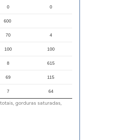
0
0
600
70
4
100
100
8
615
69
115
7
64
totais, gorduras saturadas,