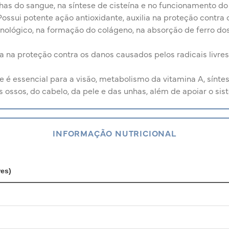
has do sangue, na síntese de cisteína e no funcionamento do
ossui potente ação antioxidante, auxilia na proteção contra os
ológico, na formação do colágeno, na absorção de ferro do
ia na proteção contra os danos causados pelos radicais livre
 é essencial para a visão, metabolismo da vitamina A, sínte
s ossos, do cabelo, da pele e das unhas, além de apoiar o si
INFORMAÇÃO NUTRICIONAL
es)