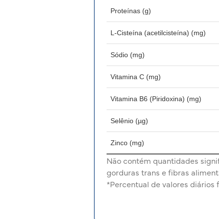
Proteínas (g)
L-Cisteína (acetilcisteína) (mg)
Sódio (mg)
Vitamina C (mg)
Vitamina B6 (Piridoxina) (mg)
Selênio (µg)
Zinco (mg)
Não contém quantidades signifi
gorduras trans e fibras aliment
*Percentual de valores diários 