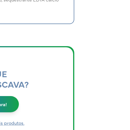
UE
SCAVA?
ra!
is produtos.