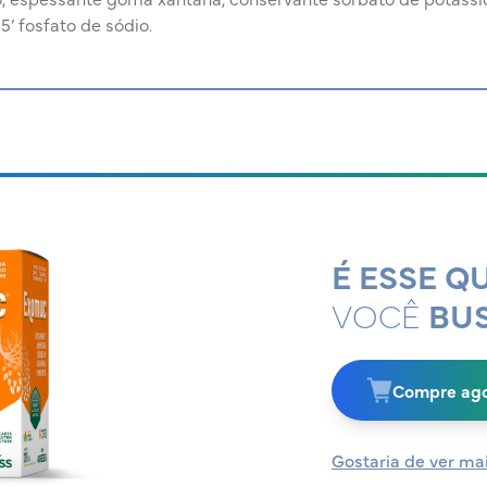
5’ fosfato de sódio.
É ESSE Q
VOCÊ
BU
Compre ago
Gostaria de ver ma