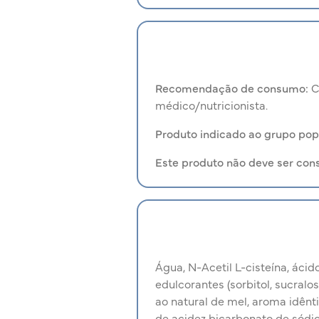
Recomendação de consumo:
C
médico/nutricionista.
Produto indicado ao grupo pop
Este produto não deve ser cons
Água, N-Acetil L-cisteína, ácido
edulcorantes (sorbitol, sucralo
ao natural de mel, aroma idênti
de acidez bicarbonato de sódi