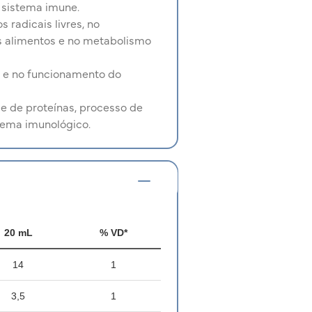
 sistema imune.
 radicais livres, no
s alimentos e no metabolismo
s e no funcionamento do
se de proteínas, processo de
stema imunológico.
20 mL
% VD*
14
1
3,5
1