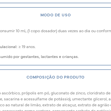
MODO DE USO
onsumir 10 mL (1 copo dosador) duas vezes ao dia ou conf
ulacional:
≥ 19 anos.
umido por gestantes, lactantes e crianças.
COMPOSIÇÃO DO PRODUTO
 ascórbico, própolis em pó, gluconato de zinco, cloridrato de 
se, sacarina e acessulfame de potássio), umectante glicerol,
co ao natural de limão, extrato de alcaçuz, extrato de agrião 
o, espessante goma xantana, conservante sorbato de potássi