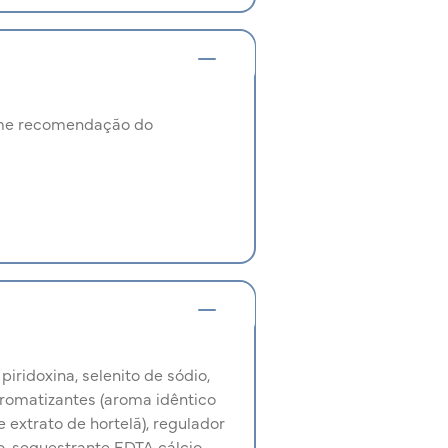
orme recomendação do
piridoxina, selenito de sódio,
 aromatizantes (aroma idêntico
e extrato de hortelã), regulador
o, sequestrante EDTA cálcio