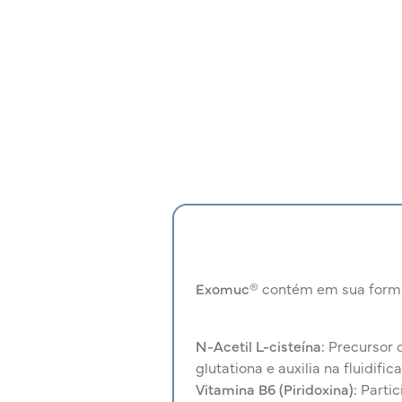
Exomuc®
contém em sua form
N-Acetil L-cisteína:
Precursor d
glutationa e auxilia na fluidifi
Vitamina B6 (Piridoxina):
Partic