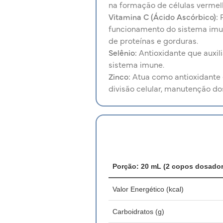
na formação de células vermel
Vitamina C (Ácido Ascórbico):
P
funcionamento do sistema imun
de proteínas e gorduras.
Selênio:
Antioxidante que auxil
sistema imune.
Zinco:
Atua como antioxidante e
divisão celular, manutenção do
Porção: 20 mL (2 copos dosador
Valor Energético (kcal)
Carboidratos (g)