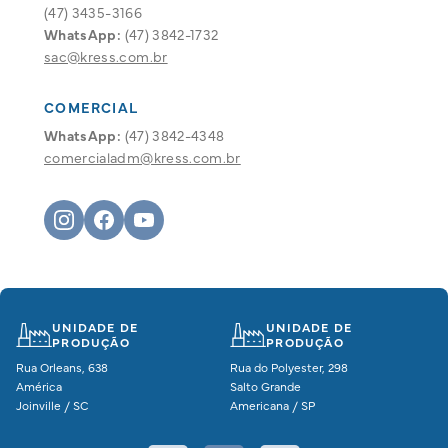
(47) 3435-3166
WhatsApp:
(47) 3842-1732
sac@kress.com.br
COMERCIAL
WhatsApp:
(47) 3842-4348
comercialadm@kress.com.br
UNIDADE DE
UNIDADE DE
PRODUÇÃO
PRODUÇÃO
Rua Orleans, 638
Rua do Polyester, 298
América
Salto Grande
Joinville / SC
Americana / SP