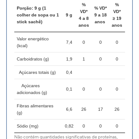
%
%
Porção: 9 g (1
% VD*
VD*
VD*
colher de sopa ou 1
9 g
9 a 18
4 a 8
≥ 19
stick sachê)
anos
anos
anos
Valor energético
7,4
0
0
0
(kcal)
Carboidratos (g)
1,9
1
0
0
Açúcares totais (g)
0,4
Açúcares
0,1
0
0
0
adicionados (g)
Fibras alimentares
6,6
26
17
26
(g)
Sódio (mg)
0,82
0
0
0
Não contém quantidades significativas de proteínas,