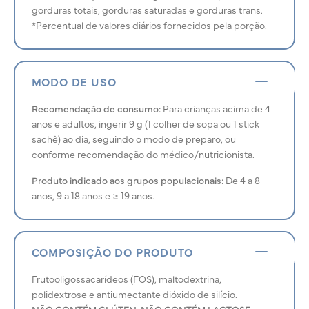
gorduras totais, gorduras saturadas e gorduras trans.
*Percentual de valores diários fornecidos pela porção.
MODO DE USO
Recomendação de consumo:
Para crianças acima de 4
anos e adultos, ingerir 9 g (1 colher de sopa ou 1 stick
sachê) ao dia, seguindo o modo de preparo, ou
conforme recomendação do médico/nutricionista.
Produto indicado aos grupos populacionais:
De 4 a 8
anos, 9 a 18 anos e ≥ 19 anos.
COMPOSIÇÃO DO PRODUTO
Frutooligossacarídeos (FOS), maltodextrina,
polidextrose e antiumectante dióxido de silício.
NÃO CONTÉM GLÚTEN. NÃO CONTÉM LACTOSE.