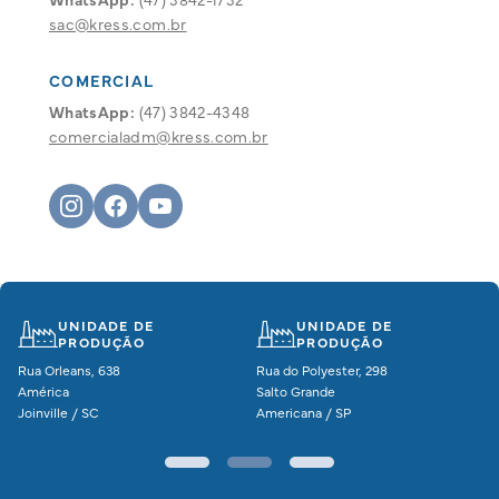
sac@kress.com.br
COMERCIAL
WhatsApp:
(47) 3842-4348
comercialadm@kress.com.br
UNIDADE DE
UNIDADE DE
PRODUÇÃO
PRODUÇÃO
Rua Orleans, 638
Rua do Polyester, 298
América
Salto Grande
Joinville / SC
Americana / SP