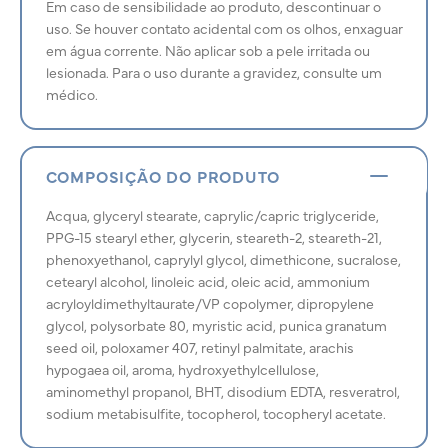
Em caso de sensibilidade ao produto, descontinuar o
uso. Se houver contato acidental com os olhos, enxaguar
em água corrente. Não aplicar sob a pele irritada ou
lesionada. Para o uso durante a gravidez, consulte um
médico.
COMPOSIÇÃO DO PRODUTO
Acqua, glyceryl stearate, caprylic/capric triglyceride,
PPG-15 stearyl ether, glycerin, steareth-2, steareth-21,
phenoxyethanol, caprylyl glycol, dimethicone, sucralose,
cetearyl alcohol, linoleic acid, oleic acid, ammonium
acryloyldimethyltaurate/VP copolymer, dipropylene
glycol, polysorbate 80, myristic acid, punica granatum
seed oil, poloxamer 407, retinyl palmitate, arachis
hypogaea oil, aroma, hydroxyethylcellulose,
aminomethyl propanol, BHT, disodium EDTA, resveratrol,
sodium metabisulfite, tocopherol, tocopheryl acetate.