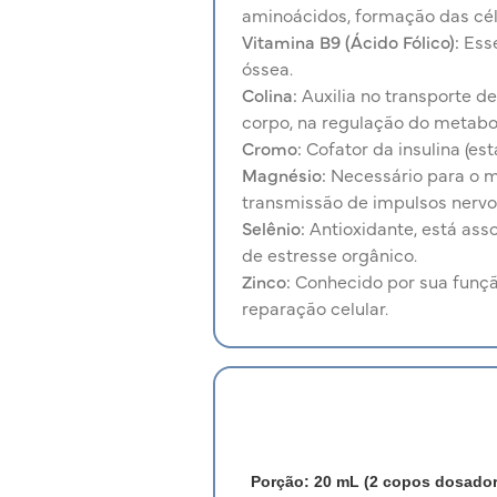
aminoácidos, formação das cél
Vitamina B9 (Ácido Fólico):
Esse
óssea.
Colina:
Auxilia no transporte d
corpo, na regulação do metabo
Cromo:
Cofator da insulina (es
Magnésio:
Necessário para o me
transmissão de impulsos nervo
Selênio:
Antioxidante, está ass
de estresse orgânico.
Zinco:
Conhecido por sua funçã
reparação celular.
Porção: 20 mL (2 copos dosador