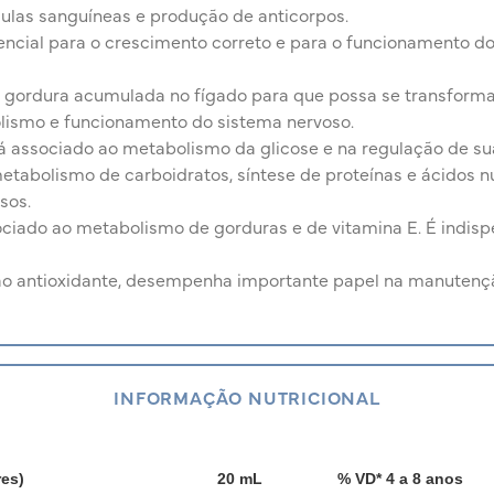
ulas sanguíneas e produção de anticorpos.
ncial para o crescimento correto e para o funcionamento d
e gordura acumulada no fígado para que possa se transforma
lismo e funcionamento do sistema nervoso.
tá associado ao metabolismo da glicose e na regulação de sua
tabolismo de carboidratos, síntese de proteínas e ácidos n
sos.
ociado ao metabolismo de gorduras e de vitamina E. É indisp
o antioxidante, desempenha importante papel na manutençã
INFORMAÇÃO NUTRICIONAL
es)
20 mL
% VD* 4 a 8 anos