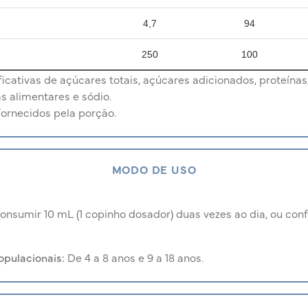
4,7
94
250
100
cativas de açúcares totais, açúcares adicionados, proteínas,
as alimentares e sódio.
fornecidos pela porção.
MODO DE USO
onsumir 10 mL (1 copinho dosador) duas vezes ao dia, ou c
opulacionais:
De 4 a 8 anos e 9 a 18 anos.