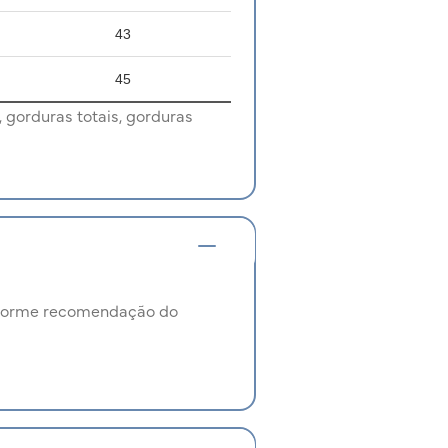
43
45
 gorduras totais, gorduras
onforme recomendação do