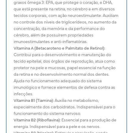
graxos ômega 3: EPA, que protege o coração, e DHA,
que está presente na retina, no cérebro e em diversos
tecidos corporais, com ação neuroestimulante. Auxiliam
no controle dos níveis de triglicerídeos, no aumento da
concentração, da memória e da performance do
cérebro, além de possuírem propriedades
imunoestimulantes e anti-inflamatórias.
Vitamina A (Betacaroteno e Palmitato de Retinol):
Contribui para o desenvolvimento e manutenção do
tecido epitelial, dos órgãos de reprodução, atua como
protetor na pele e mucosas, papel essencial na função
da retina e no desenvolvimento normal dos dentes.
Ajuda no funcionamento adequado do sistema
imunológico e fornece elementos de defesa contra as
infecções.
Vitamina B1 (Tiamina):
Auxilia no metabolismo,
especialmente dos carboidratos. Indispensável para o
funcionamento do sistema nervoso.
Vitamina B2 (Riboflavina):
Essencial para a produção de
energia. Indispensável para a pele e os nervos.
Vitamina B3 (Niacina):
Estimula a circulação, sendo