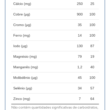
Cálcio (mg)
250
25
Cobre (µg)
900
100
Cromo (µg)
35
100
Ferro (mg)
14
100
Iodo (µg)
130
87
Magnésio (mg)
79
19
Manganês (mg)
1,2
40
Molibdênio (µg)
45
100
Selênio (µg)
34
57
Zinco (mg)
7
64
Não contém quantidades significativas de carboidratos,