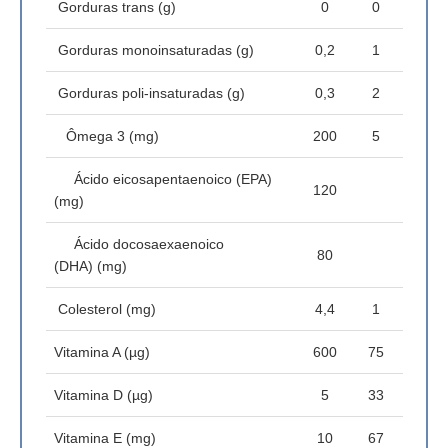
Gorduras trans (g)
0
0
Gorduras monoinsaturadas (g)
0,2
1
Gorduras poli-insaturadas (g)
0,3
2
Ômega 3 (mg)
200
5
Ácido eicosapentaenoico (EPA)
120
(mg)
Ácido docosaexaenoico
80
(DHA) (mg)
Colesterol (mg)
4,4
1
Vitamina A (µg)
600
75
Vitamina D (µg)
5
33
Vitamina E (mg)
10
67