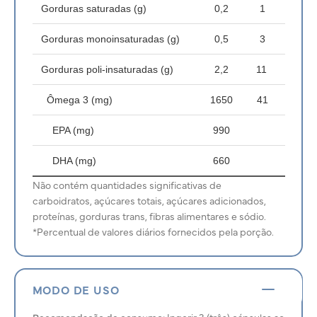
Gorduras saturadas (g)
0,2
1
Gorduras monoinsaturadas (g)
0,5
3
Gorduras poli-insaturadas (g)
2,2
11
Ômega 3 (mg)
1650
41
EPA (mg)
990
DHA (mg)
660
Não contém quantidades significativas de
carboidratos, açúcares totais, açúcares adicionados,
proteínas, gorduras trans, fibras alimentares e sódio.
*Percentual de valores diários fornecidos pela porção.
MODO DE USO
Recomendação de consumo:
Ingerir 3 (três) cápsulas ao