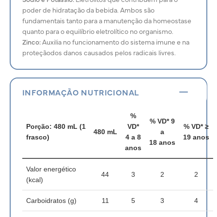
poder de hidratação da bebida. Ambos são
fundamentais tanto para a manutenção da homeostase
quanto para o equilíbrio eletrolítico no organismo.
Zinco:
Auxilia no funcionamento do sistema imune e na
proteçãodos danos causados pelos radicais livres.
INFORMAÇÃO NUTRICIONAL
%
% VD*
9
Porção: 480 mL (1
VD*
% VD*
≥
480 mL
a
frasco)
4 a 8
19
anos
18
anos
anos
Valor energético
44
3
2
2
(kcal)
Carboidratos (g)
11
5
3
4