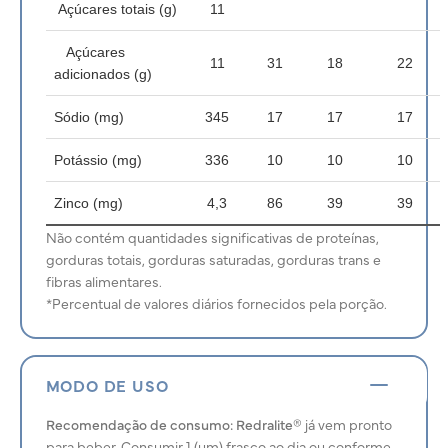
Açúcares totais (g)
11
Açúcares
11
31
18
22
adicionados (g)
Sódio (mg)
345
17
17
17
Potássio (mg)
336
10
10
10
Zinco (mg)
4,3
86
39
39
Não contém quantidades significativas de proteínas,
gorduras totais, gorduras saturadas, gorduras trans e
fibras alimentares.
*Percentual de valores diários fornecidos pela porção.
MODO DE USO
Recomendação de consumo:
Redralite®
já vem pronto
para beber. Consumir 1 (um) frasco ao dia ou conforme