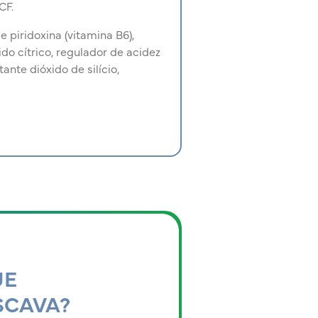
CF.
e piridoxina (vitamina B6),
ido cítrico, regulador de acidez
ante dióxido de silício,
UE
SCAVA?