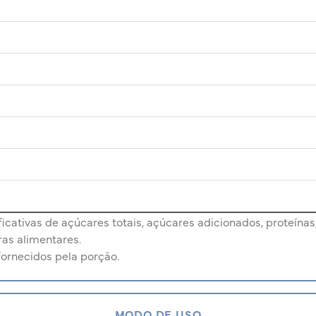
cativas de açúcares totais, açúcares adicionados, proteínas,
ras alimentares.
fornecidos pela porção.
MODO DE USO