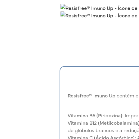
Resisfree® Imuno Up
contém em
Vitamina B6 (Piridoxina):
Import
Vitamina B12 (Metilcobalamina)
de glóbulos brancos e a reduçã
Vitamina C (Ácido Ascórbico):
A