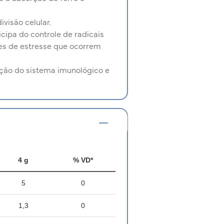
visão celular.
cipa do controle de radicais
ões de estresse que ocorrem
ção do sistema imunológico e
4 g
% VD*
5
0
1,3
0