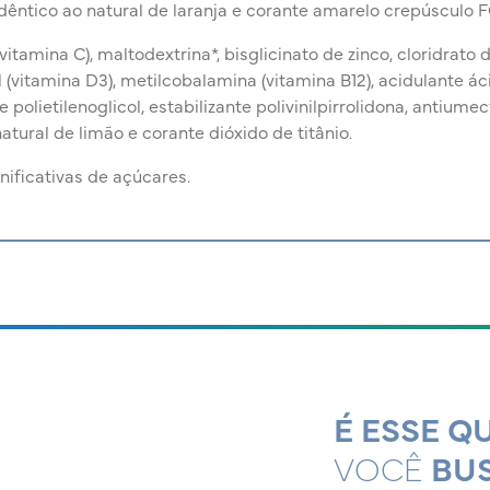
dêntico ao natural de laranja e corante amarelo crepúsculo F
itamina C), maltodextrina*, bisglicinato de zinco, cloridrato d
l (vitamina D3), metilcobalamina (vitamina B12), acidulante ác
polietilenoglicol, estabilizante polivinilpirrolidona, antiumect
tural de limão e corante dióxido de titânio.
nificativas de açúcares.
É ESSE Q
VOCÊ
BU