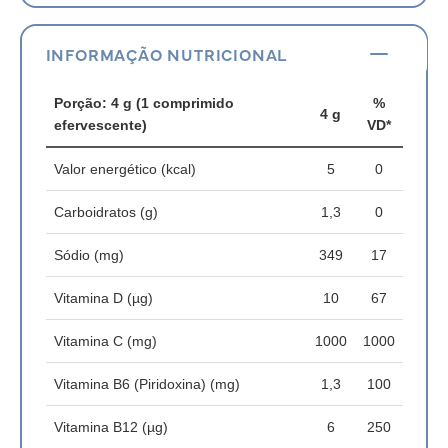
INFORMAÇÃO NUTRICIONAL
Porção: 4 g (1 comprimido
%
4 g
efervescente)
VD*
Valor energético (kcal)
5
0
Carboidratos (g)
1,3
0
Sódio (mg)
349
17
Vitamina D (µg)
10
67
Vitamina C (mg)
1000
1000
Vitamina B6 (Piridoxina) (mg)
1,3
100
Vitamina B12 (µg)
6
250