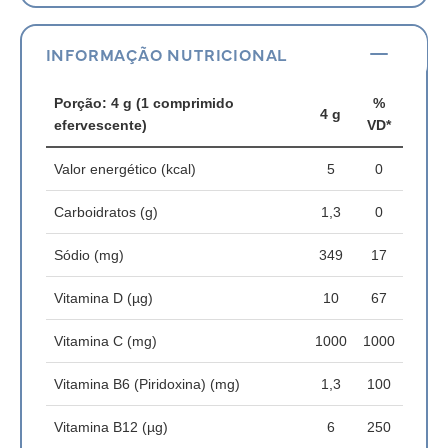
INFORMAÇÃO NUTRICIONAL
Porção: 4 g (1 comprimido
%
4 g
efervescente)
VD*
Valor energético (kcal)
5
0
Carboidratos (g)
1,3
0
Sódio (mg)
349
17
Vitamina D (µg)
10
67
Vitamina C (mg)
1000
1000
Vitamina B6 (Piridoxina) (mg)
1,3
100
Vitamina B12 (µg)
6
250