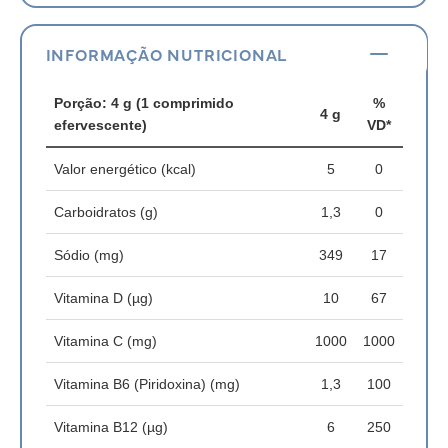
INFORMAÇÃO NUTRICIONAL
Porção: 4 g (1 comprimido
%
4 g
efervescente)
VD*
Valor energético (kcal)
5
0
Carboidratos (g)
1,3
0
Sódio (mg)
349
17
Vitamina D (µg)
10
67
Vitamina C (mg)
1000
1000
Vitamina B6 (Piridoxina) (mg)
1,3
100
Vitamina B12 (µg)
6
250