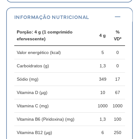
INFORMAÇÃO NUTRICIONAL
Porção: 4 g (1 comprimido
%
4 g
efervescente)
VD*
Valor energético (kcal)
5
0
Carboidratos (g)
1,3
0
Sódio (mg)
349
17
Vitamina D (µg)
10
67
Vitamina C (mg)
1000
1000
Vitamina B6 (Piridoxina) (mg)
1,3
100
Vitamina B12 (µg)
6
250