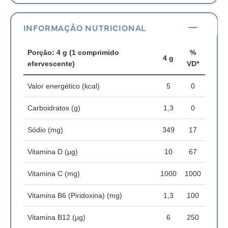
INFORMAÇÃO NUTRICIONAL
Porção: 4 g (1 comprimido
%
4 g
efervescente)
VD*
Valor energético (kcal)
5
0
Carboidratos (g)
1,3
0
Sódio (mg)
349
17
Vitamina D (µg)
10
67
Vitamina C (mg)
1000
1000
Vitamina B6 (Piridoxina) (mg)
1,3
100
Vitamina B12 (µg)
6
250