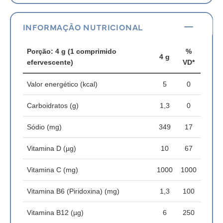
INFORMAÇÃO NUTRICIONAL
Porção: 4 g (1 comprimido
%
4 g
efervescente)
VD*
Valor energético (kcal)
5
0
Carboidratos (g)
1,3
0
Sódio (mg)
349
17
Vitamina D (µg)
10
67
Vitamina C (mg)
1000
1000
Vitamina B6 (Piridoxina) (mg)
1,3
100
Vitamina B12 (µg)
6
250