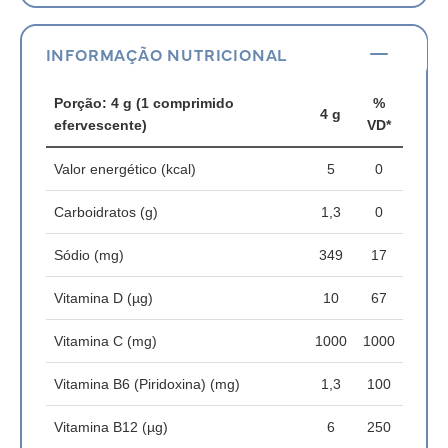
INFORMAÇÃO NUTRICIONAL
Porção: 4 g (1 comprimido
%
4 g
efervescente)
VD*
Valor energético (kcal)
5
0
Carboidratos (g)
1,3
0
Sódio (mg)
349
17
Vitamina D (µg)
10
67
Vitamina C (mg)
1000
1000
Vitamina B6 (Piridoxina) (mg)
1,3
100
Vitamina B12 (µg)
6
250