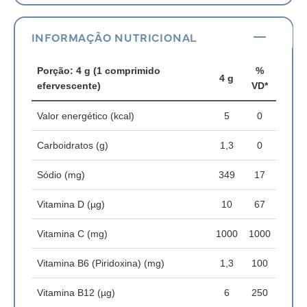
INFORMAÇÃO NUTRICIONAL
Porção: 4 g (1 comprimido
%
4 g
efervescente)
VD*
Valor energético (kcal)
5
0
Carboidratos (g)
1,3
0
Sódio (mg)
349
17
Vitamina D (µg)
10
67
Vitamina C (mg)
1000
1000
Vitamina B6 (Piridoxina) (mg)
1,3
100
Vitamina B12 (µg)
6
250