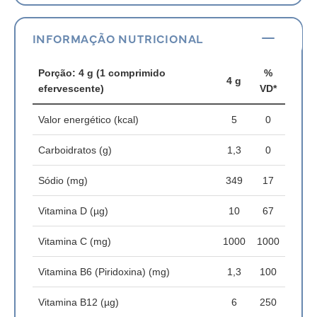
INFORMAÇÃO NUTRICIONAL
Porção: 4 g (1 comprimido
%
4 g
efervescente)
VD*
Valor energético (kcal)
5
0
Carboidratos (g)
1,3
0
Sódio (mg)
349
17
Vitamina D (µg)
10
67
Vitamina C (mg)
1000
1000
Vitamina B6 (Piridoxina) (mg)
1,3
100
Vitamina B12 (µg)
6
250