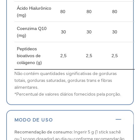
Ácido Hialurônico
80
80
80
(mg)
Coenzima Q10
30
30
30
(mg)
Peptídeos
bioativos de
2,5
2,5
2,5
colágeno (g)
Não contém quantidades significativas de gorduras
totais, gorduras saturadas, gorduras trans e
fibras
alimentares.
*Percentual de valores diários fornecidos pela porção.
MODO DE USO
Recomendação de consumo:
Ingerir 5 g (1 stick sachê
ou 1 scoop dosador) ao dia ou conforme recomendação