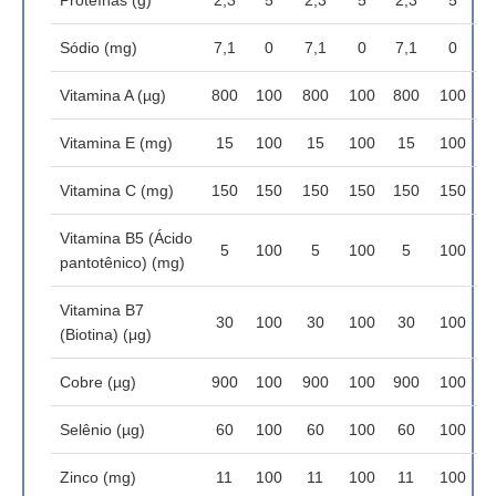
Sódio (mg)
7,1
0
7,1
0
7,1
0
Vitamina A (µg)
800
100
800
100
800
100
Vitamina E (mg)
15
100
15
100
15
100
Vitamina C (mg)
150
150
150
150
150
150
Vitamina B5 (Ácido
5
100
5
100
5
100
pantotênico) (mg)
Vitamina B7
30
100
30
100
30
100
(Biotina) (μg)
Cobre (µg)
900
100
900
100
900
100
Selênio (µg)
60
100
60
100
60
100
Zinco (mg)
11
100
11
100
11
100