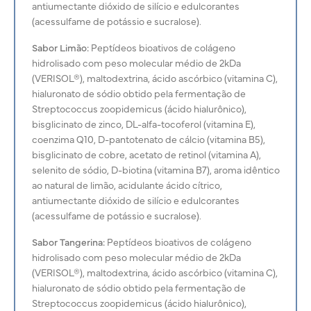
antiumectante dióxido de silício e edulcorantes
(acessulfame de potássio e sucralose).
Sabor Limão:
Peptídeos bioativos de colágeno
hidrolisado com peso molecular médio de 2kDa
(VERISOL®), maltodextrina, ácido ascórbico (vitamina C),
hialuronato de sódio obtido pela fermentação de
Streptococcus zoopidemicus (ácido hialurônico),
bisglicinato de zinco, DL-alfa-tocoferol (vitamina E),
coenzima Q10, D-pantotenato de cálcio (vitamina B5),
bisglicinato de cobre, acetato de retinol (vitamina A),
selenito de sódio, D-biotina (vitamina B7), aroma idêntico
ao natural de limão, acidulante ácido cítrico,
antiumectante dióxido de silício e edulcorantes
(acessulfame de potássio e sucralose).
Sabor Tangerina:
Peptídeos bioativos de colágeno
hidrolisado com peso molecular médio de 2kDa
(VERISOL®), maltodextrina, ácido ascórbico (vitamina C),
hialuronato de sódio obtido pela fermentação de
Streptococcus zoopidemicus (ácido hialurônico),