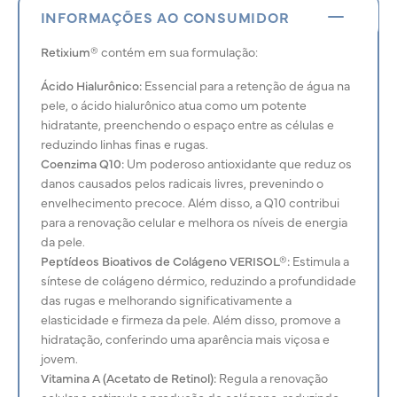
INFORMAÇÕES AO CONSUMIDOR
Retixium®
contém em sua formulação:
Ácido Hialurônico:
Essencial para a retenção de água na
pele, o ácido hialurônico atua como um potente
hidratante, preenchendo o espaço entre as células e
reduzindo linhas finas e rugas.
Coenzima Q10:
Um poderoso antioxidante que reduz os
danos causados pelos radicais livres, prevenindo o
envelhecimento precoce. Além disso, a Q10 contribui
para a renovação celular e melhora os níveis de energia
da pele.
Peptídeos Bioativos de Colágeno VERISOL®:
Estimula a
síntese de colágeno dérmico, reduzindo a profundidade
das rugas e melhorando significativamente a
elasticidade e firmeza da pele. Além disso, promove a
hidratação, conferindo uma aparência mais viçosa e
jovem.
Vitamina A (Acetato de Retinol):
Regula a renovação
celular e estimula a produção de colágeno, reduzindo