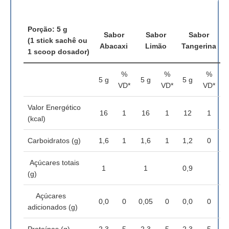
Porção: 5 g
Sabor
Sabor
Sabor
(1 stick sachê ou
Abacaxi
Limão
Tangerina
1 scoop dosador)
%
%
%
5 g
5 g
5 g
VD*
VD*
VD*
Valor Energético
16
1
16
1
12
1
(kcal)
Carboidratos (g)
1,6
1
1,6
1
1,2
0
Açúcares totais
1
1
0,9
(g)
Açúcares
0,0
0
0,05
0
0,0
0
adicionados (g)
Proteínas (g)
2,3
5
2,3
5
2,3
5