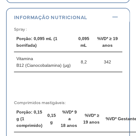
INFORMAÇÃO NUTRICIONAL
Spray :
Porção: 0,095 mL (1
0,095
%VD*
≥ 19
borrifada)
mL
anos
Vitamina
8,2
342
B12
(Cianocobalamina) (µg)
Comprimidos mastigáveis:
Porção: 0,15
%VD*
9
0,15
%VD*
≥
g (1
a
%VD*
Gestant
g
19
anos
comprimido)
18
anos