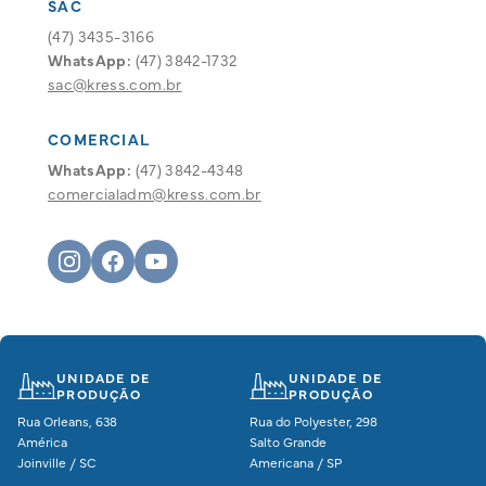
SAC
(47) 3435-3166
WhatsApp:
(47) 3842-1732
sac@kress.com.br
COMERCIAL
WhatsApp:
(47) 3842-4348
comercialadm@kress.com.br
UNIDADE DE
UNIDADE DE
PRODUÇÃO
PRODUÇÃO
Rua Orleans, 638
Rua do Polyester, 298
Rua
América
Salto Grande
Mei
Joinville / SC
Americana / SP
Vin