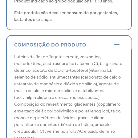
Produto indicado ao grupo populacional:
≥ 19 anos.
Este produto não deve ser consumido por gestantes,
lactantes e crianças.
COMPOSIÇÃO DO PRODUTO
Luteína da flor de Tagetes erecta, zeaxantina,
maltodextrina, ácido ascórbico (vitamina C), bisglicinato
de zinco, acetato de DL-alfa-tocoferol (vitamina E),
selenito de sódio, antiumectantes (carbonato de cálcio,
estearato de magnésio e dióxido de silício), agente de
massa celulose microcristalina e estabilizantes
(polivinilpirrolidona e croscarmelose sódica).
Composição do revestimento: glaceantes (copolímero
enxertado de álcool polivinílico e polietilenoglicol, talco,
mono e diglicerídeos de ácidos graxos e álcool
polivinílico) e corantes (dióxido de titânio, amarelo
crepúsculo FCF, vermelho allura AC e óxido de ferro
vermelho).