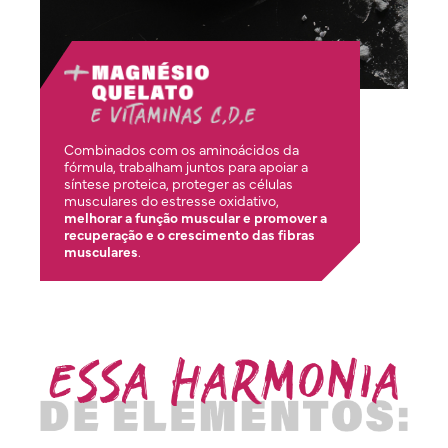
Combinados com os aminoácidos da
fórmula, trabalham juntos para apoiar a
síntese proteica, proteger as células
musculares do estresse oxidativo,
melhorar a função muscular e promover a
recuperação e o crescimento das fibras
musculares
.