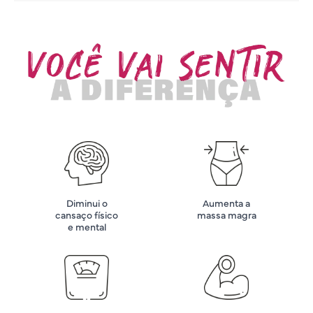
Diminui o
Aumenta a
cansaço físico
massa magra
e mental