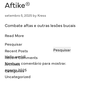
Aftike®
setembro 5, 2025
by
Kress
Combate aftas e outras lesões bucais
Read More
Pesquisar
Pesquisar
Recent Posts
Hello world!
Recent Comments
Nenhum comentário para mostrar.
Archives
agosto 2025
Categories
Uncategorized