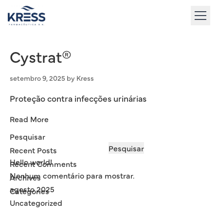
to
content
Cystrat®
setembro 9, 2025
by
Kress
Proteção contra infecções urinárias
Read More
Pesquisar
Pesquisar
Recent Posts
Hello world!
Recent Comments
Nenhum comentário para mostrar.
Archives
agosto 2025
Categories
Uncategorized