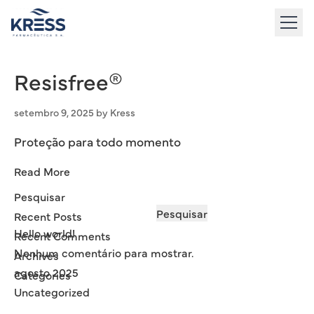
to
content
Resisfree®
setembro 9, 2025
by
Kress
Proteção para todo momento
Read More
Pesquisar
Pesquisar
Recent Posts
Hello world!
Recent Comments
Nenhum comentário para mostrar.
Archives
agosto 2025
Categories
Uncategorized