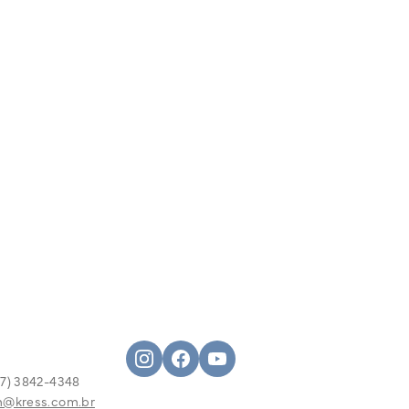
L
7) 3842-4348
m@kress.com.br