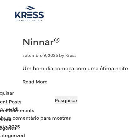
to
content
Ninnar®
setembro 9, 2025
by
Kress
Um bom dia começa com uma ótima noite
Read More
quisar
Pesquisar
ent Posts
lo world!
ent Comments
hum comentário para mostrar.
hives
sto 2025
egories
ategorized