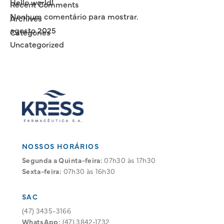
Hello world!
Recent Comments
Nenhum comentário para mostrar.
Archives
agosto 2025
Categories
Uncategorized
NOSSOS HORÁRIOS
Segunda a Quinta-feira:
07h30 às 17h30
Sexta-feira:
07h30 às 16h30
SAC
(47) 3435-3166
WhatsApp:
(47) 3842-1732