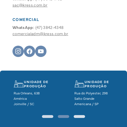
sac@kress.com.br
COMERCIAL
WhatsApp:
(47) 3842-4348
comercialadm@kress.com.br
UNIDADE DE
UNIDADE DE
PRODUÇÃO
PRODUÇÃO
Rua Orleans, 638
Rua do Polyester, 298
América
Salto Grande
Joinville / SC
Americana / SP