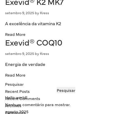
Exevid® K2 MK7
setembro 9, 2025
by
Kress
A excelência da vitamina K2
Read More
Exevid® COQ10
setembro 9, 2025
by
Kress
Energia de verdade
Read More
Pesquisar
Pesquisar
Recent Posts
Hello world!
Recent Comments
Nenhum comentário para mostrar.
Archives
agosto 2025
Categories