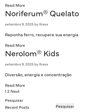
Read More
Noriferum® Quelato
setembro 9, 2025
by
Kress
Reponha ferro, recupere sua energia
Read More
Nerolom® Kids
setembro 9, 2025
by
Kress
Diversão, energia e concentração
Read More
Paginação
1
2
Next
de
Pesquisar
posts
Pesquisar
Recent Posts