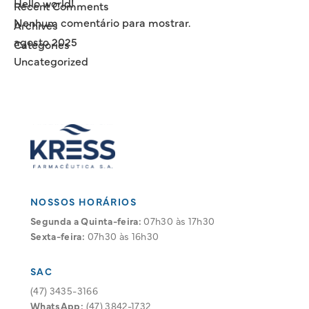
Hello world!
Recent Comments
Nenhum comentário para mostrar.
Archives
agosto 2025
Categories
Uncategorized
NOSSOS HORÁRIOS
Segunda a Quinta-feira:
07h30 às 17h30
Sexta-feira:
07h30 às 16h30
SAC
(47) 3435-3166
WhatsApp:
(47) 3842-1732