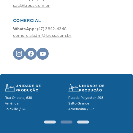
sac@kress.com.br
COMERCIAL
WhatsApp:
(47) 3842-4348
comercialadm@kress.com.br
UNIDADE DE
UNIDADE DE
PRODUÇÃO
PRODUÇÃO
Rua Orleans, 638
Rua do Polyester, 298
América
Salto Grande
Joinville / SC
Americana / SP