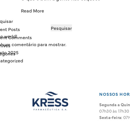
Read More
quisar
Pesquisar
ent Posts
lo world!
ent Comments
hum comentário para mostrar.
hives
sto 2025
egories
ategorized
NOSSOS HOR
Segunda a Quint
07h30 às 17h30
Sexta-feira:
07h